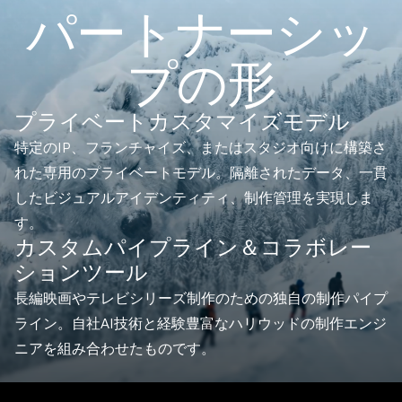
パートナーシッ
プの形
プライベートカスタマイズモデル
特定のIP、フランチャイズ、またはスタジオ向けに構築さ
れた専用のプライベートモデル。隔離されたデータ、一貫
したビジュアルアイデンティティ、制作管理を実現しま
す。
カスタムパイプライン＆コラボレー
ションツール
長編映画やテレビシリーズ制作のための独自の制作パイプ
ライン。自社AI技術と経験豊富なハリウッドの制作エンジ
ニアを組み合わせたものです。