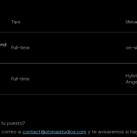
Tipo
Ubica
end
Full-time
on-s
Hybr
Full-time
Ange
 tu puesto?
n correo a
contact@utopaistudios.com
y te avisaremos si ha