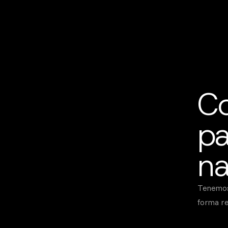
Co
pa
na
Tenemos
forma r