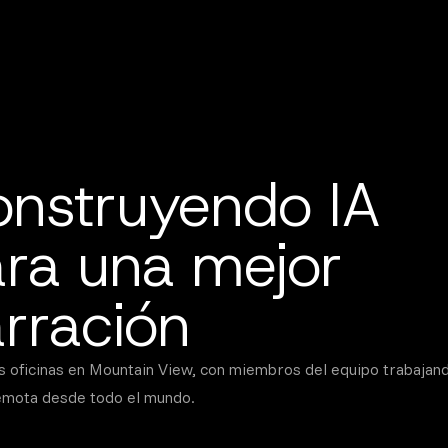
nstruyendo IA
ra una mejor
rración
 oficinas en Mountain View, con miembros del equipo trabajan
emota desde todo el mundo.