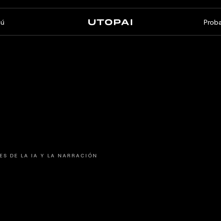
ú
Proba
Sobre nosotros
Noticias y Blog
FAQ
PAI Pro
Enterprise
Un estudio dentro de tu
Hecho para flujos de trabajo
s
agente de programación
empresariales
ES DE LA IA Y LA NARRACIÓN