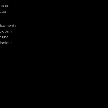
tas en
ezca
nicamente
cidos y
r una
indique