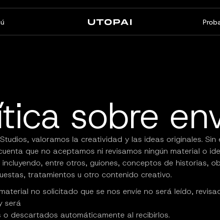
ú
Proba
Sobre nosotros
Noticias y Blog
FAQ
PAI Pro
Enterprise
Un estudio dentro de tu
Hecho para flujos de trabajo
ítica sobre en
agente de programación
empresariales
Studios, valoramos la creatividad y las ideas originales. Si
cuenta que no aceptamos ni revisamos ningún material o id
, incluyendo, entre otros, guiones, conceptos de historias, o
uestas, tratamientos u otro contenido creativo.
material no solicitado que se nos envíe no será leído, revisa
y será
s o descartados automáticamente al recibirlos.