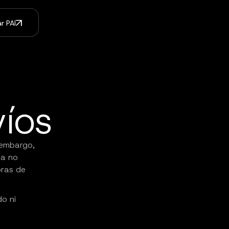
r PAI
víos
n embargo,
ea no
bras de
do ni