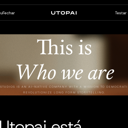
u
Fechar
Testar 
Sobre nós
Notícias e Blog
FAQ
This is
PAI Pro
Enterprise
Um estúdio dentro do seu
Feito para fluxos de trabalho
Who
we are
agente de programação
empresariais
 STUDIOS IS AN AI-NATIVE COMPANY WITH A MISSION TO DEMOCRAT
REVOLUTIONIZE LONG FORM STORYTELLING.
Utopai está