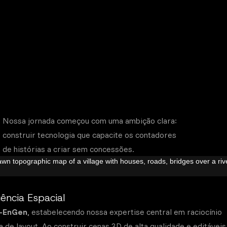
Nossa jornada começou com uma ambição clara:
construir tecnologia que capacite os contadores
de histórias a criar sem concessões.
ência Espacial
-EnGen
, estabelecendo nossa expertise central em raciocínio
a de layout. Ao construir cenas 3D de alta qualidade e editáveis