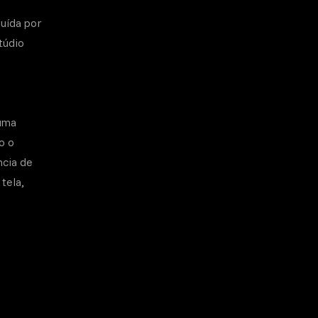
ruída por
túdio
 uma
o o
ncia de
tela,