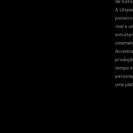
de histó
A Utopai
pioneir
real e u
entreten
cinemato
Acredit
produção
tempo e 
personag
uma plat