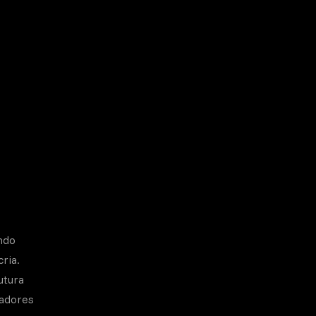
ndo
ria.
utura
tadores