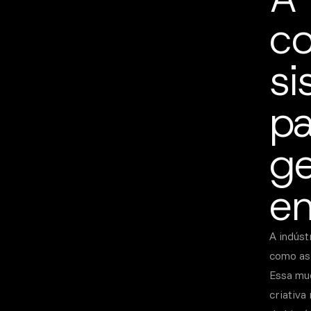
co
si
pa
g
en
A indúst
como as 
Essa mud
criativa