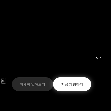
TOP
성된
자세히 알아보기
지금 체험하기