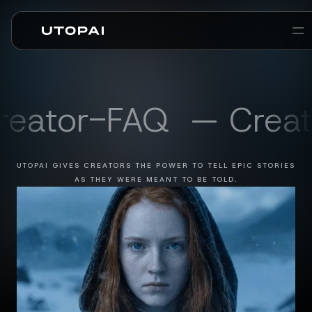
Über uns
News & Blog
PAI Pro
Enterprise
FAQ
ator-FAQ
— Creato
UTOPAI GIVES CREATORS THE POWER TO TELL EPIC STORIES
AS THEY WERE MEANT TO BE TOLD.